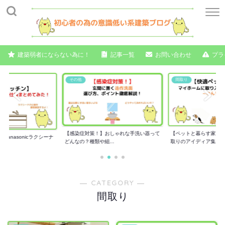
建築弱者にならない為に！
記事一覧
お問い合わせ
プラ
その他
間取り
【感染症対策！】おしゃれな手洗い器って
【ペットと暮らす家】
anasonicラクシーナ
どんなの？種類や組...
取りのアイディア集...
― CATEGORY ―
間取り