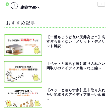
1
建築学生へ
おすすめ記事
【一番ちょうど良い天井高は？】高
すぎも良くない！メリット・デメリ
ット解説！
【ペットと暮らす家】取り入れたい
間取りのアイディア集～ねこ編～
【ペットと暮らす家】是非取り入れ
建築弱者にならない為
たい間取りのアイディア集～いぬ編
に！
～