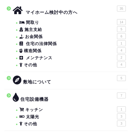
35
マイホーム検討中の方へ
間取り
14
施主支給
5
お金関係
6
住宅の法律関係
1
構造関係
4
メンテナンス
2
その他
4
5
敷地について
7
住宅設備機器
キッチン
1
太陽光
3
その他
3