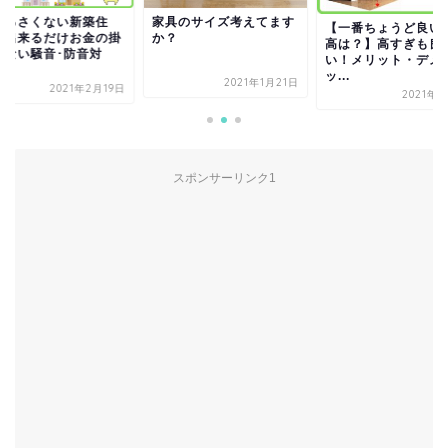
うるさくない新築住
家具のサイズ考えてます
【一番ちょうど良い
】出来るだけお金の掛
か？
高は？】高すぎも良
らない騒音･防音対
い！メリット・デメ
！
ッ...
2021年1月21日
2021年2月19日
2021年6
スポンサーリンク1