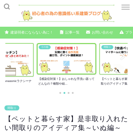
建築弱者にならない為に！
記事一覧
お問い合わせ
プラ
その他
間取り
【感染症対策！】おしゃれな手洗い器って
【ペットと暮らす家】
anasonicラクシーナ
どんなの？種類や組...
取りのアイディア集...
間取り
【ペットと暮らす家】是非取り入れた
い間取りのアイディア集～いぬ編～