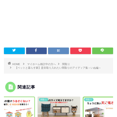
HOME
マイホーム検討中の方へ
間取り
【ペットと暮らす家】是非取り入れたい間取りのアイディア集～いぬ編～
関連記事
り
間取り
間取り