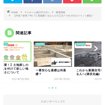
HOME
マイホーム検討中の方へ
構造関係
【木造？鉄骨？RC？】新築建てるならどの工法？それぞれのメリット解説！
関連記事
について
構造関係
構造関係
超重要！】土地探しの
に気を付けて欲しい地
これから新築住宅を
一番安心な基礎は何基
の硬さについて
る人へ(液状化編)
礎？
2021年5月18日
2021年1月9日
2021年
スポンサーリンク1