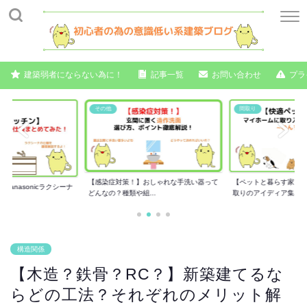
建築弱者にならない為に！
記事一覧
お問い合わせ
プラ
その他
間取り
【感染症対策！】おしゃれな手洗い器って
【ペットと暮らす家】
anasonicラクシーナ
どんなの？種類や組...
取りのアイディア集...
構造関係
【木造？鉄骨？RC？】新築建てるな
らどの工法？それぞれのメリット解