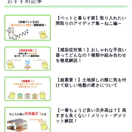
おすすめ記事
【ペットと暮らす家】取り入れたい
間取りのアイディア集～ねこ編～
【感染症対策！】おしゃれな手洗い
器ってどんなの？種類や組み合わせ
を徹底解説！
【超重要！】土地探しの際に気を付
けて欲しい地盤の硬さについて
建築弱者にならない為
に！
記事一覧
【一番ちょうど良い天井高は？】高
すぎも良くない！メリット・デメリ
ット解説！
住宅設備機器